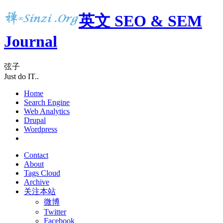
英文 SEO & SEM
Journal
弦子
Just do IT..
Home
Search Engine
Web Analytics
Drupal
Wordpress
Contact
About
Tags Cloud
Archive
关注本站
微博
Twitter
Facebook