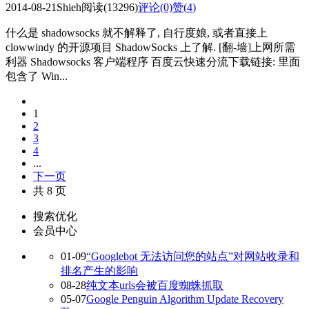
2014-08-21
Shieh
阅读(13296)
评论(0)
赞(
4
)
什么是 shadowsocks 就不解释了, 自行度娘, 或者直接上
clowwindy 的开源项目 ShadowSocks 上了解. [翻-墙]上网所需
利器 Shadowsocks 客户端程序 百度云快速分流下载链接: 里面
包含了 Win...
1
2
3
4
...
下一页
共 8 页
搜索优化
会员中心
01-09
“Googlebot 无法访问您的站点”对网站收录和
排名产生的影响
08-28
纯文本urls会被百度蜘蛛抓取
05-07
Google Penguin Algorithm Update Recovery