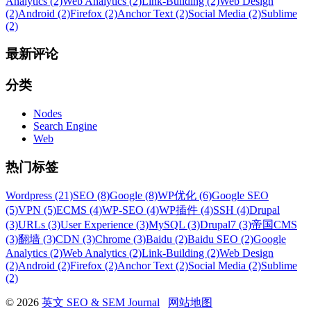
Analytics (2)
Web Analytics (2)
Link-Building (2)
Web Design
(2)
Android (2)
Firefox (2)
Anchor Text (2)
Social Media (2)
Sublime
(2)
最新评论
分类
Nodes
Search Engine
Web
热门标签
Wordpress (21)
SEO (8)
Google (8)
WP优化 (6)
Google SEO
(5)
VPN (5)
ECMS (4)
WP-SEO (4)
WP插件 (4)
SSH (4)
Drupal
(3)
URLs (3)
User Experience (3)
MySQL (3)
Drupal7 (3)
帝国CMS
(3)
翻墙 (3)
CDN (3)
Chrome (3)
Baidu (2)
Baidu SEO (2)
Google
Analytics (2)
Web Analytics (2)
Link-Building (2)
Web Design
(2)
Android (2)
Firefox (2)
Anchor Text (2)
Social Media (2)
Sublime
(2)
© 2026
英文 SEO & SEM Journal
网站地图