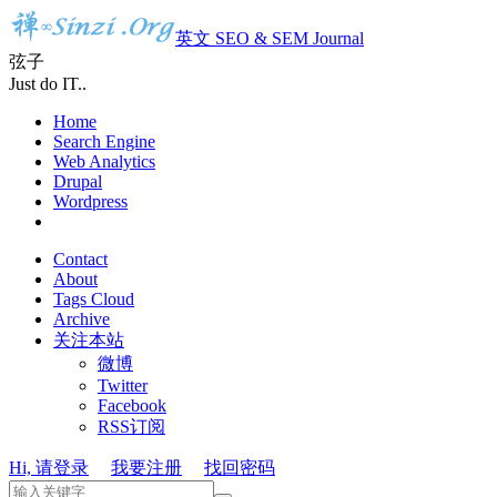
英文 SEO & SEM Journal
弦子
Just do IT..
Home
Search Engine
Web Analytics
Drupal
Wordpress
Contact
About
Tags Cloud
Archive
关注本站
微博
Twitter
Facebook
RSS订阅
Hi, 请登录
我要注册
找回密码