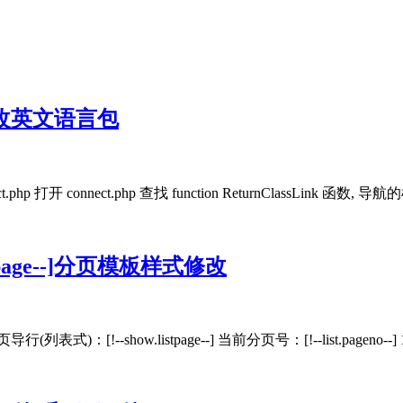
式及改英文语言包
hp 打开 connect.php 查找 function ReturnClassLink 
tpage--]分页模板样式修改
行(列表式)：[!--show.listpage--] 当前分页号：[!--list.p