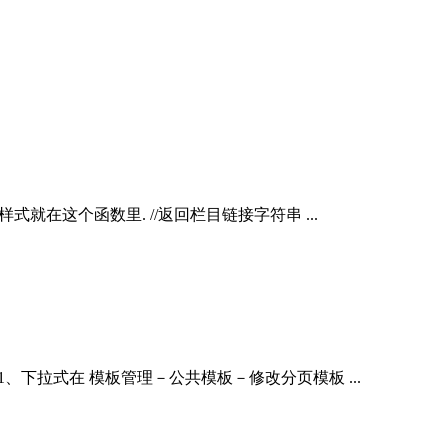
函数, 导航的样式就在这个函数里. //返回栏目链接字符串 ...
ageno--] 1、下拉式在 模板管理－公共模板－修改分页模板 ...