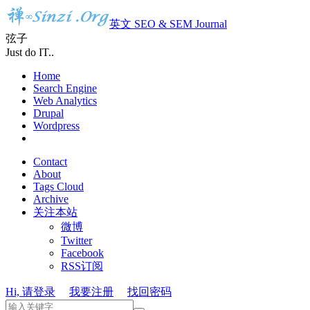
英文 SEO & SEM Journal
弦子
Just do IT..
Home
Search Engine
Web Analytics
Drupal
Wordpress
Contact
About
Tags Cloud
Archive
关注本站
微博
Twitter
Facebook
RSS订阅
Hi, 请登录
我要注册
找回密码