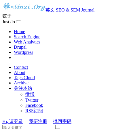
英文 SEO & SEM Journal
弦子
Just do IT..
Home
Search Engine
Web Analytics
Drupal
Wordpress
Contact
About
Tags Cloud
Archive
关注本站
微博
Twitter
Facebook
RSS订阅
Hi, 请登录
我要注册
找回密码