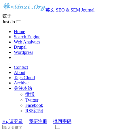
英文 SEO & SEM Journal
弦子
Just do IT..
Home
Search Engine
Web Analytics
Drupal
Wordpress
Contact
About
Tags Cloud
Archive
关注本站
微博
Twitter
Facebook
RSS订阅
Hi, 请登录
我要注册
找回密码