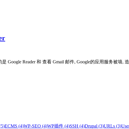
er
oogle Reader 和 查看 Gmail 邮件, Google的应用服
(5)
ECMS (4)
WP-SEO (4)
WP插件 (4)
SSH (4)
Drupal (3)
URLs (3)
User