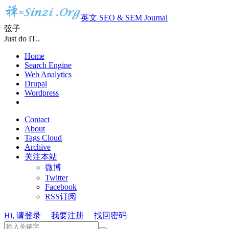
英文 SEO & SEM Journal
弦子
Just do IT..
Home
Search Engine
Web Analytics
Drupal
Wordpress
Contact
About
Tags Cloud
Archive
关注本站
微博
Twitter
Facebook
RSS订阅
Hi, 请登录
我要注册
找回密码