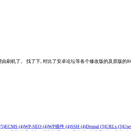
有理由刷机了。 找了下, 对比了安卓论坛等各个修改版的及原版的ROM之后, 
(5)
ECMS (4)
WP-SEO (4)
WP插件 (4)
SSH (4)
Drupal (3)
URLs (3)
User