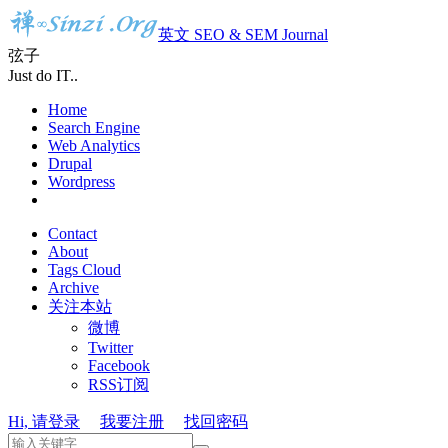
英文 SEO & SEM Journal
弦子
Just do IT..
Home
Search Engine
Web Analytics
Drupal
Wordpress
Contact
About
Tags Cloud
Archive
关注本站
微博
Twitter
Facebook
RSS订阅
Hi, 请登录
我要注册
找回密码