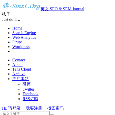
英文 SEO & SEM Journal
弦子
Just do IT..
Home
Search Engine
Web Analytics
Drupal
Wordpress
Contact
About
Tags Cloud
Archive
关注本站
微博
Twitter
Facebook
RSS订阅
Hi, 请登录
我要注册
找回密码