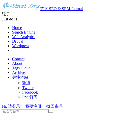
英文 SEO & SEM Journal
弦子
Just do IT..
Home
Search Engine
Web Analytics
Drupal
Wordpress
Contact
About
Tags Cloud
Archive
关注本站
微博
Twitter
Facebook
RSS订阅
Hi, 请登录
我要注册
找回密码