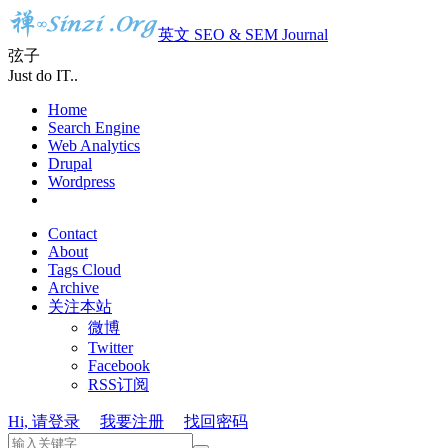
英文 SEO & SEM Journal
弦子
Just do IT..
Home
Search Engine
Web Analytics
Drupal
Wordpress
Contact
About
Tags Cloud
Archive
关注本站
微博
Twitter
Facebook
RSS订阅
Hi, 请登录
我要注册
找回密码