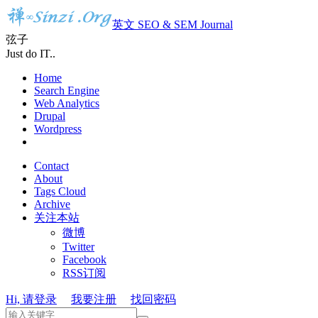
英文 SEO & SEM Journal
弦子
Just do IT..
Home
Search Engine
Web Analytics
Drupal
Wordpress
Contact
About
Tags Cloud
Archive
关注本站
微博
Twitter
Facebook
RSS订阅
Hi, 请登录
我要注册
找回密码