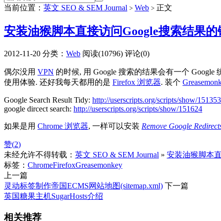
当前位置：
英文 SEO & SEM Journal
Web
正文
>
>
安装油猴脚本直接访问Google搜索结果的
2012-11-20
分类：
Web
阅读(10796)
评论(0)
偶尔没用
VPN
的时候, 用 Google 搜索的结果会有一个 Go
使用体验. 还好我每天都用的是
Firefox 浏览器
. 装个
Greasemo
Google Search Result Tidy:
http://userscripts.org/scripts/show/151353
google dircect search:
http://userscripts.org/scripts/show/151624
如果是用
Chrome 浏览器
, 一样可以安装
Remove Google Redirect
赞(
2
)
未经允许不得转载：
英文 SEO & SEM Journal
»
安装油猴脚本直
标签：
Chrome
Firefox
Greasemonkey
上一篇
灵动标签制作帝国ECMS网站地图(sitemap.xml)
下一篇
英国糖果主机SugarHosts介绍
相关推荐