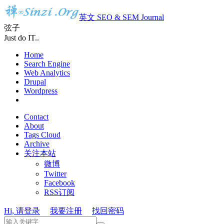
英文 SEO & SEM Journal
弦子
Just do IT..
Home
Search Engine
Web Analytics
Drupal
Wordpress
Contact
About
Tags Cloud
Archive
关注本站
微博
Twitter
Facebook
RSS订阅
Hi, 请登录
我要注册
找回密码