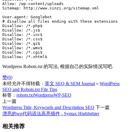
Allow: /wp-content/uploads

Sitemap: http://www.sinzi.org/sitemap.xml

User-agent: Googlebot

# disallow all files ending with these extensions

Disallow: /*.php$

Disallow: /*.js$

Disallow: /*.inc$

Disallow: /*.css$

Disallow: /*.gz$

Disallow: /*.wmv$

Disallow: /*.cgi$

Disallow: /*.xhtml$
Wordpress Robots.txt 的写法, 根据自己的实际情况写吧.
赞(
0
)
未经允许不得转载：
英文 SEO & SEM Journal
»
WordPress
SEO and Robots.txt File Tips
标签：
robots.txt
Wordpress
WP-SEO
上一篇
Wordpress Title, Keywords and Description SEO
下一篇
漂亮的wp代码语法高亮插件 - Syntax Highlighter
相关推荐