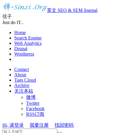
英文 SEO & SEM Journal
弦子
Just do IT..
Home
Search Engine
Web Analytics
Drupal
Wordpress
Contact
About
Tags Cloud
Archive
关注本站
微博
Twitter
Facebook
RSS订阅
Hi, 请登录
我要注册
找回密码